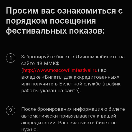
для гостей
screenings fo
Просим вас ознакомиться с
guests
посещение
кинопоказов
rules for atte
порядком посещения
для прессы
screenings fo
press
фестивальных показов:
аккредитаци
студентов
Забронируйте билет в Личном кабинете на
сайте 48 ММКФ
(
http://www.moscowfilmfestival.ru
) во
вкладке «Билеты для аккредитованных»
или получите в Билетной службе (график
работы указан на сайте).
После бронирования информация о билете
автоматически привязывается к вашей
аккредитации. Распечатывать билет не
нужно.