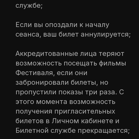
службе;
Если вы опоздали к началу
вконтакте
сеанса, ваш билет аннулируется;
telegram
Аккредитованные лица теряют
rutube
возможность посещать фильмы
сall-center
+
7 (495) 725 26 22
Фестиваля, если они
забронировали билеты, но
пропустили показы три раза. С
info@moscowfilmfestival.ru
этого момента возможность
123001, г. москва, малый козихинский
получения пригласительных
переулок, д. 11
билетов в Личном кабинете и
Билетной службе прекращается;
политика конфиденциальности