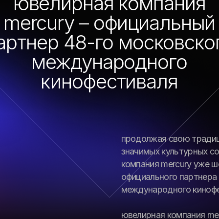
компания mercury уже шестой год вы
официального партнера московского
международного кинофестиваля.
ювелирная компания mercury изготов
призы кинофестиваля: статуэтки, и
святого георгия верхом на серебряно
поражающего копьем дракона. фигур
святого георгия» выполнена из позо
серебра, а фигура «серебряного свято
серебра.
каменное основание статуэтки сдела
на котором расположен золотой лого