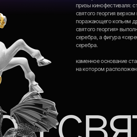
й свят
«золотой святой георг
присуждается за «луч
фильм конкурсной
программы» и «за вкла
мировой кинематограф