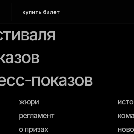
купить билет
иваля
зов
с-показов
жюри
история фест
регламент
команда
о призах
новости
прием заявок
архив