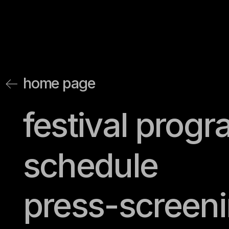
home page
festival progr
schedule
press-screenin
information of accreditation
guests accreditation
press accreditation