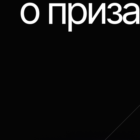
о приза
ю
me
парт