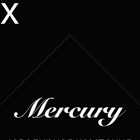
х
велирная компания
rcury – официальный
нер 48-го московского
международного
кинофестиваля
продолжая свою традицию поддерж
значимых культурных событий в рос