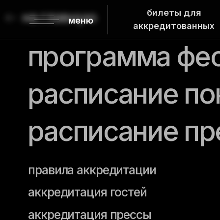
билеты для
на главную
меню
аккредитованных
программа фест
расписание пока
расписание прес
правила аккредитации
аккредитация гостей
аккредитация прессы
посещение кинопоказов