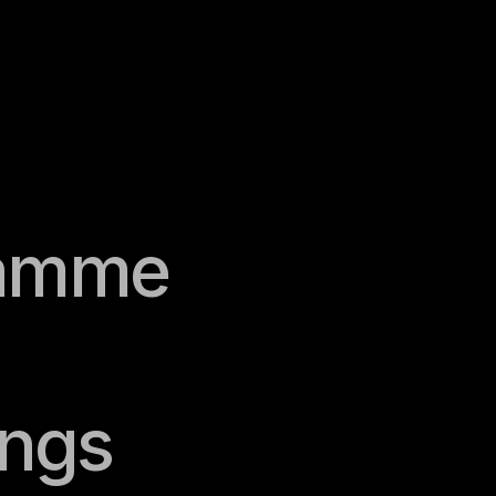
amme
gs
jury
history of 
regulations
team
call for entries
news