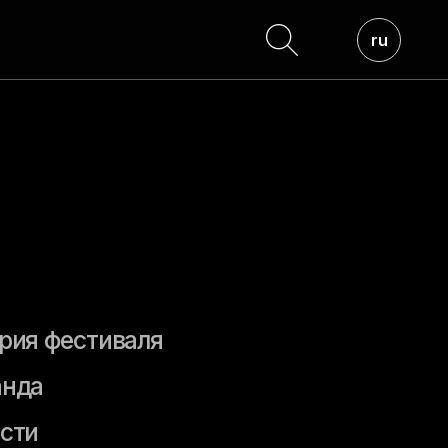
ru
иваля