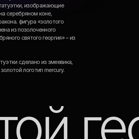
ой геор
ий»
ший
д в
».