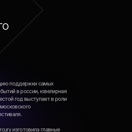
ступает в роли
ила главные
зображающие
м коне,
а «золотого
лоченного
го георгия» – из
но из змеевика,
тип mercury.