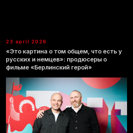
вконтакте
telegram
23 april 2026
rutube
«Это картина о том общем, что есть у
русских и немцев»: продюсеры о
сall-center
+
7 (495) 725 26 22
фильме «Берлинский герой»
info@moscowfilmfestival.ru
123001, г. москва, малый козихинский
переулок, д. 11
политика конфиденциальности
московский международный
кинофестиваль, © 2026