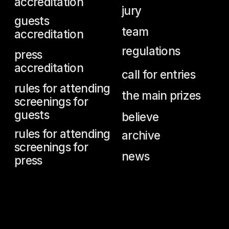
московский
международный
кино
фестиваль