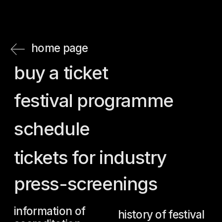
press-screenings
information of
history of festival
accreditation
jury
guests
team
accreditation
regulations
press
accreditation
call for entries
rules for attending
the main prizes
screenings for
guests
believe
rules for attending
archive
screenings for
news
press