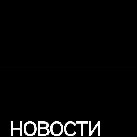
официальный
партнер фестиваля
официальный
партнер фестиваля
официальный
официальный партнер
партнер фестиваля
фестиваля