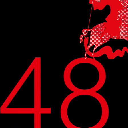
из старейших в мире.
впервые он
проводился в 1935
году, председателем
жюри был сергей
эйзенштейн.
президент фестиваля
никита михалков