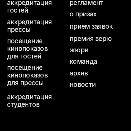
для гостей
команда
посещение
архив
кинопоказов
для прессы
новости
аккредитация
студентов
home page
buy a ticket
festival programme
schedule
tickets for industry