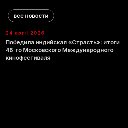
коммуникационный
партнер
партнер фестиваля
фестиваля
24 april 2026
Победила индийская «Страсть»: итоги
48-го Московского Международного
отель
информационный
фестиваля
партнер фестиваля
кинофестиваля
информационный
информационный
партнер фестиваля
партнер фестиваля
информационный
информационный