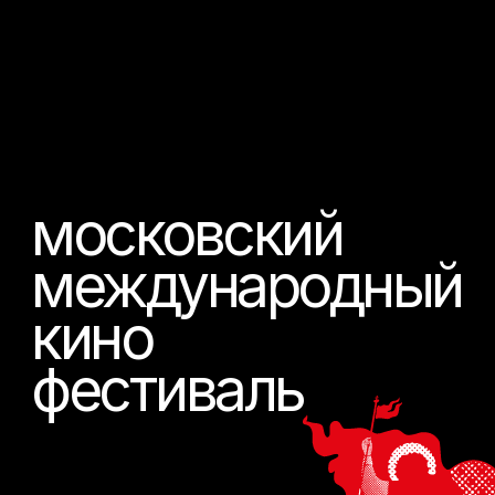
с 16 по 23 апреля
(
о фестивале
)
московский
международный
кинофестиваль — один