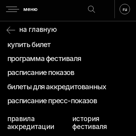
меню
ru
на главную
купить билет
программа фестиваля
расписание показов
билеты для аккредитованных
расписание пресс-показов
правила
история
аккредитации
фестиваля
аккредитация
регламент
гостей
о призах
аккредитация
прием заявок
прессы
премия верю
посещение
кинопоказов
жюри