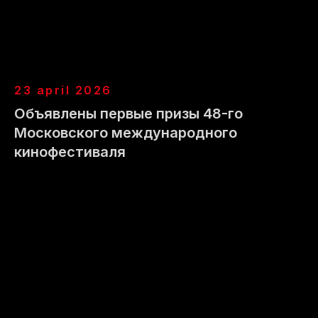
партнер фестиваля
партнер фестиваля
информационный
23 april 2026
партнер фестиваля
Объявлены первые призы 48-го
Московского международного
кинофестиваля
партнер фестиваля
партнер фестиваля
официальный
официальный
визажист
стилист