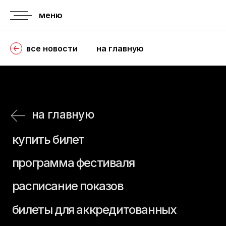
меню
все новости
на главную
на главную
купить билет
программа фестиваля
расписание показов
билеты для аккредитованных
расписание пресс-показов
правила
история
аккредитации
фестиваля
аккредитация
регламент
гостей
о призах