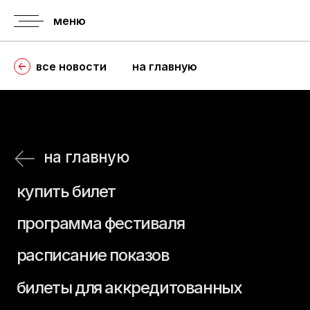
меню
все новости
на главную
на главную
купить билет
программа фестиваля
расписание показов
билеты для аккредитованных
расписание пресс-показов
правила
история
аккредитации
фестиваля
аккредитация
регламент
гостей
о призах