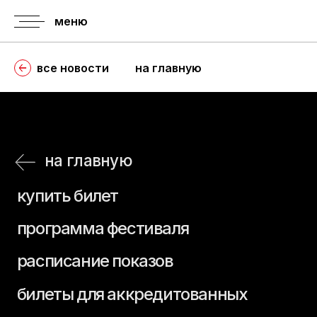
меню
все новости
на главную
на главную
купить билет
программа фестиваля
расписание показов
билеты для аккредитованных
расписание пресс-показов
правила
история
аккредитации
фестиваля
аккредитация
регламент
гостей
о призах