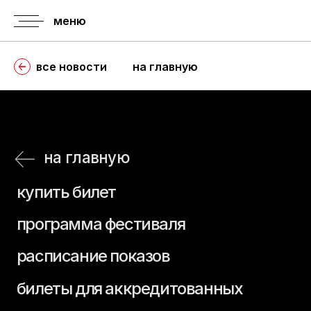
меню
все новости
на главную
на главную
купить билет
программа фестиваля
расписание показов
билеты для аккредитованных
расписание пресс-показов
правила
история
аккредитации
фестиваля
аккредитация
регламент
гостей
о призах