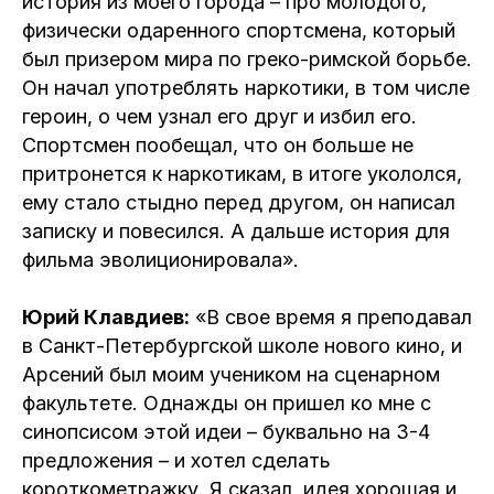
история из моего города – про молодого,
физически одаренного спортсмена, который
был призером мира по греко-римской борьбе.
Он начал употреблять наркотики, в том числе
героин, о чем узнал его друг и избил его.
Спортсмен пообещал, что он больше не
притронется к наркотикам, в итоге укололся,
ему стало стыдно перед другом, он написал
записку и повесился. А дальше история для
фильма эволиционировала».
Юрий Клавдиев:
«В свое время я преподавал
в Санкт-Петербургской школе нового кино, и
Арсений был моим учеником на сценарном
факультете. Однажды он пришел ко мне с
синопсисом этой идеи – буквально на 3-4
предложения – и хотел сделать
короткометражку. Я сказал, идея хорошая и