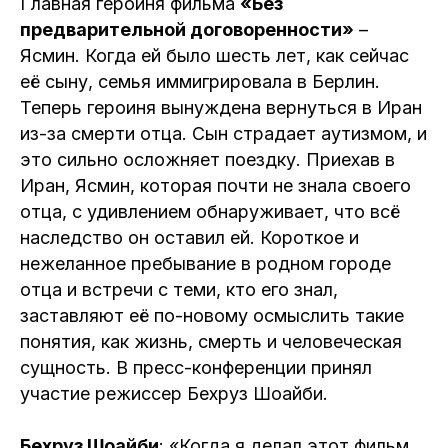
Главная героиня фильма
«Без
предварительной договоренности»
–
Ясмин. Когда ей было шесть лет, как сейчас
её сыну, семья иммигрировала в Берлин.
Теперь героиня вынуждена вернуться в Иран
из-за смерти отца. Сын страдает аутизмом, и
это сильно осложняет поездку. Приехав в
Иран, Ясмин, которая почти не знала своего
отца, с удивлением обнаруживает, что всё
наследство он оставил ей. Короткое и
нежеланное пребывание в родном городе
отца и встречи с теми, кто его знал,
заставляют её по-новому осмыслить такие
понятия, как жизнь, смерть и человеческая
сущность. В пресс-конференции принял
участие режиссер Бехруз Шоайби.
Бехруз Шоайби
: «Когда я делал этот фильм,