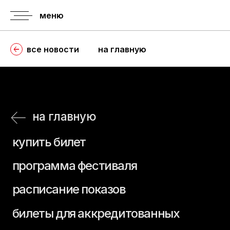
меню
все новости
на главную
на главную
купить билет
программа фестиваля
расписание показов
билеты для аккредитованных
расписание пресс-показов
правила
история
аккредитации
фестиваля
аккредитация
регламент
гостей
о призах