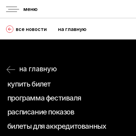
меню
все новости
на главную
на главную
купить билет
программа фестиваля
расписание показов
билеты для аккредитованных
расписание пресс-показов
правила
история
аккредитации
фестиваля
аккредитация
регламент
гостей
о призах